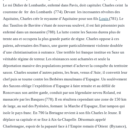
Le roi Didier de Lombardie, enfermé dans Pavis, doit capituler. Charles ceint la
couronne de fer des Lombards (774). Devant les incessantes révoltes des
Aquitains, Charles crée le royaume d’Aquitaine pour son fils
Louis
(781). Le
duc Tassilon de Bavière s’étant de nouveau soulevé, il est fait prisonnier puis
enfermé dans un monastère (788). La lutte contre les Saxons durera plus de
trente ans et occupera la plus grande partie de règne. Charles oppose à ces
païens, adversaires des Francs, une guerre particulièrement violente doublée
d’une christianisation à outrance. Une terrible loi franque institue en Saxe un
véritable régime de terreur. Les résistances sont acharnées et seule la
déportation massive des populations permet d’achever la conquête du territoire
saxon. Charles soumet d’autres païens, les Avars, venus d’Asie; il convertit leur
chef puis se tourne contre les Berbères musulmans d’Espagne. Un soulèvement
des Saxons oblige l’expédition d’Espagne à faire retraite et au défilé de
Roncevaux son arrière garde, conduit par son légendaire neveu Roland, est
massacrée par les Basques (778). Il en résultera cependant une zone de 150 km
de large, au sud des Pyrénées, formant la Marche d’Espagne, Etat tampon qui
isole le pays franc. En 790 la Bretagne revient à son fils Charles le Jeune. Il
déplace sa capitale et se fixe à Aix-la-Chapelle. Désormais appelé
Charlemagne, espoir de la papauté face à l’Empire romain d’Orient (Byzance),