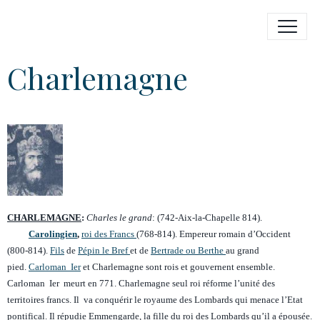
Charlemagne
CHARLEMAGNE
:
Charles le grand
: (742-Aix-la-Chapelle 814).
Carolingien
,
roi des Francs
(768-814). Empereur romain d’Occident
(800-814).
Fils
de
Pépin le Bref
et de
Bertrade ou Berthe
au grand
pied.
Carloman Ier
et Charlemagne sont rois et gouvernent ensemble.
Carloman Ier meurt en 771. Charlemagne seul roi réforme l’unité des
territoires francs. Il va conquérir le royaume des Lombards qui menace l’Etat
pontifical. Il répudie Emmengarde, la fille du roi des Lombards qu’il a épousée.