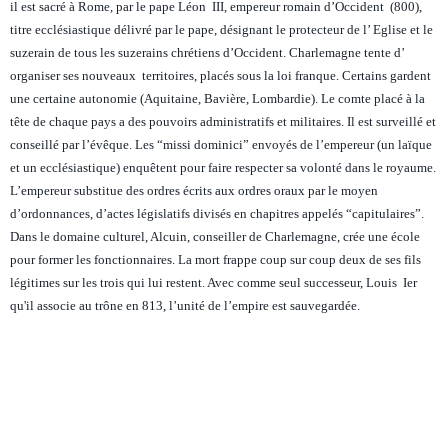
il est sacré à Rome, par le pape Léon III, empereur romain d’Occident (800),
titre ecclésiastique délivré par le pape, désignant le protecteur de l’ Eglise et le
suzerain de tous les suzerains chrétiens d’Occident. Charlemagne tente d’
organiser ses nouveaux territoires, placés sous la loi franque. Certains gardent
une certaine autonomie (Aquitaine, Bavière, Lombardie). Le comte placé à la
tête de chaque pays a des pouvoirs administratifs et militaires. Il est surveillé et
conseillé par l’évêque. Les “missi dominici” envoyés de l’empereur (un laïque
et un ecclésiastique) enquêtent pour faire respecter sa volonté dans le royaume.
L’empereur substitue des ordres écrits aux ordres oraux par le moyen
d’ordonnances, d’actes législatifs divisés en chapitres appelés “capitulaires”.
Dans le domaine culturel, Alcuin, conseiller de Charlemagne, crée une école
pour former les fonctionnaires. La mort frappe coup sur coup deux de ses fils
légitimes sur les trois qui lui restent. Avec comme seul successeur, Louis Ier
qu'il associe au trône en 813, l’unité de l’empire est sauvegardée.