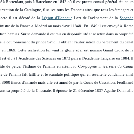
mmé à Rotterdam, puis à Barcelone en 1842 où il est promu consul général. Au cours
rection de la Catalogne, il sauve tous les Français ainsi que tous les étrangers et
 acte il est décoré de la
Légion d'Honneur
. Lors de l'avènement de la
Seconde
istre de la France à Madrid au mois d'avril 1848. En 1849 il est envoyé à Rome
rop hardies. Sur sa demande il est mis en disponibilité et se retire dans sa propriété
s le couronnement du prince Sa’id. Il obtient l’autorisation du percement du canal
n 1869. Cette réalisation lui vaut la gloire et il est nommé Grand Croix de la
l est élu à l’Académie des Sciences en 1873 puis à l'Académie française en 1884. Il
ide de percer l’isthme de Panama en créant
la Compagnie universelle du Canal
de Panama fait faillite et le scandale politique qui en résulte le condamne ainsi
à 3000 francs d'amande mais elle est annulée par la Cours de Cassation. Ferdinand
dans sa propriété de la Chesnaie. Il épouse le 21 décembre 1837 Agathe Delamalle