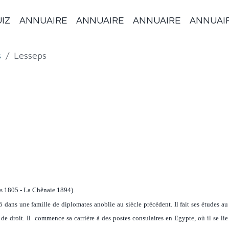
IZ
ANNUAIRE
ANNUAIRE
ANNUAIRE
ANNUAI
s
Lesseps
es 1805 - La Chênaie 1894).
s une famille de diplomates anoblie au siècle précédent. Il fait ses études au
é de droit. Il commence sa carrière à des postes consulaires en Egypte, où il se lie