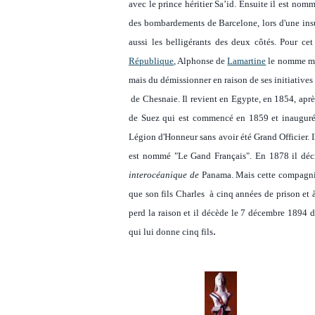
avec le prince héritier Sa’id. Ensuite il est no
des bombardements de Barcelone, lors d'une insur
aussi les belligérants des deux côtés. Pour cet
République
, Alphonse de
Lamartine
le nomme min
mais du démissionner en raison de ses initiatives t
de Chesnaie. Il revient en Egypte, en 1854, aprè
de Suez qui est commencé en 1859 et inauguré e
Légion d'Honneur sans avoir été Grand Officier. I
est nommé "Le Gand Français". En 1878 il déc
interocéanique de
Panama. Mais cette compagnie 
que son fils Charles à cinq années de prison et 
perd la raison et il décède le 7 décembre 1894 
.
qui lui donne cinq fils